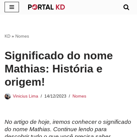
Pular
para
o
KD
»
Nomes
conteúdo
Significado do nome
Mathias: História e
origem!
Vinicius Lima
14/12/2023
Nomes
No artigo de hoje, iremos conhecer o significado
do nome Mathias. Continue lendo para
descobrir tudo o que você precisa saber.