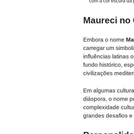
com a cor escura da 
Maureci no 
Embora o nome
Ma
carregar um simbol
influências latinas
fundo histórico, es
civilizações medite
Em algumas culturas
diáspora, o nome po
complexidade cultu
grandes desafios e