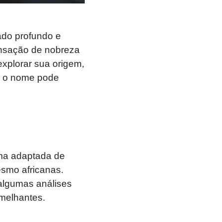
ado profundo e
ensação de nobreza
explorar sua origem,
ue o nome pode
ma adaptada de
esmo africanas.
lgumas análises
melhantes.