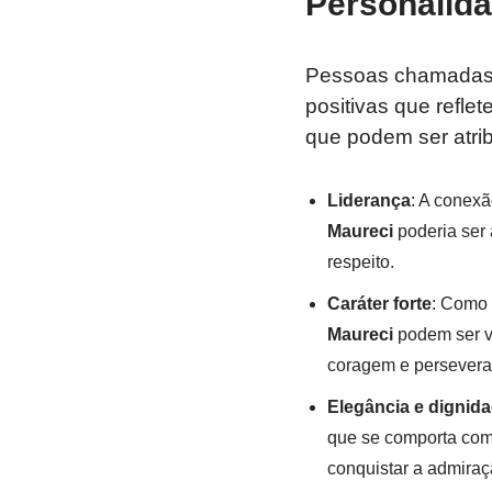
Personalida
Pessoas chamada
positivas que refle
que podem ser atr
Liderança
: A conexã
Maureci
poderia ser 
respeito.
Caráter forte
: Como 
Maureci
podem ser vi
coragem e persevera
Elegância e dignid
que se comporta com
conquistar a admiraç