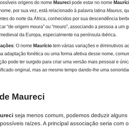
ossíveis origens do nome
Maureci
pode estar no nome
Mauríc
 nome, por sua vez, está relacionado à palavra latina
Maurus
, q
antes do norte da África, conhecidos por sua descendência ber
ficar “de origem moura” ou “mouro”, associando a pessoa a um g
 medieval da Europa, especialmente na península ibérica.
iações
: O nome
Maurício
tem várias variações e diminutivos a
 adaptação fonética ou uma forma afetiva desse nome, comum 
ação pode ter surgido para criar uma versão mais pessoal e ún
nificado original, mas ao mesmo tempo dando-lhe uma sonorida
 de Maureci
ureci
seja menos comum, podemos deduzir alguns s
ossíveis raízes. A principal associação seria com