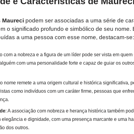
de e Características de Maurec
s
Maureci
podem ser associadas a uma série de cara
tem o significado profundo e simbólico de seu nome.
ibuídas a uma pessoa com esse nome, destacam-se:
o com a nobreza e a figura de um líder pode ser vista em quem
alguém com uma personalidade forte e capaz de guiar os outro
o nome remete a uma origem cultural e histórica significativa,
stas como indivíduos com um caráter firme, pessoas que enfr
nça.
ade
: A associação com nobreza e herança histórica também po
 elegância e dignidade, com uma presença marcante e uma hab
ão dos outros.