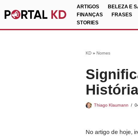
ARTIGOS
BELEZA E 
FINANÇAS
FRASES
Pular
STORIES
para
o
conteúdo
KD
»
Nomes
Signifi
Históri
Thiago Klaumann
0
No artigo de hoje, 