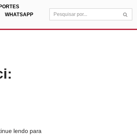
PORTES
WHATSAPP
i:
tinue lendo para