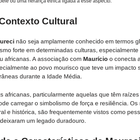
pele ou uma herança étnica ligada a esse aspecto.
Contexto Cultural
ureci
não seja amplamente conhecido em termos gl
ismo forte em determinadas culturas, especialment
 ou africanas. A associação com
Maurício
o conecta a
pecialmente ao povo mourisco que teve um impacto si
rrâneas durante a Idade Média.
 africanas, particularmente aquelas que têm raízes
de carregar o simbolismo de força e resiliência. Os
ral e histórica, são frequentemente vistos como pe
 deixaram um legado duradouro.