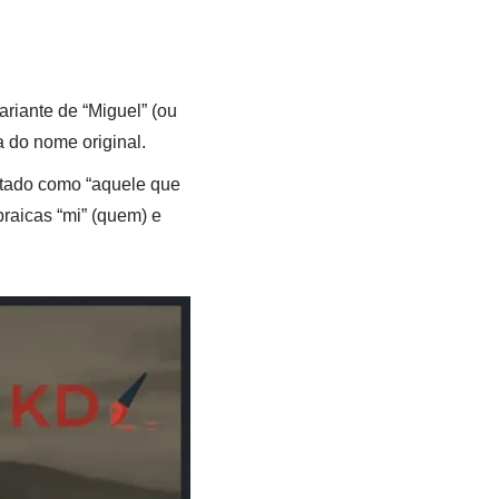
riante de “Miguel” (ou
 do nome original.
etado como “aquele que
aicas “mi” (quem) e