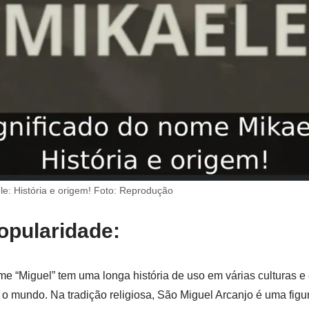
le: História e origem! Foto: Reprodução
Popularidade:
me “Miguel” tem uma longa história de uso em várias culturas
o mundo. Na tradição religiosa, São Miguel Arcanjo é uma figura