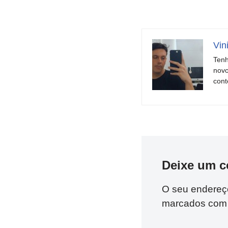
Vin
Tenh
novo
cont
Deixe um c
O seu endereço
marcados co