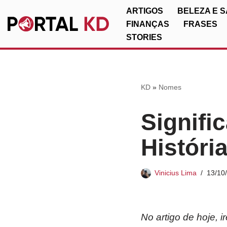
ARTIGOS
BELEZA E 
FINANÇAS
FRASES
Pular
STORIES
para
o
conteúdo
KD
»
Nomes
Signifi
Históri
Vinicius Lima
13/10
No artigo de hoje, 