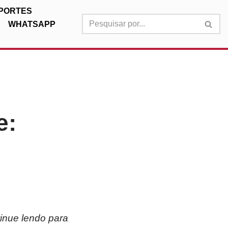
PORTES
WHATSAPP
e:
tinue lendo para