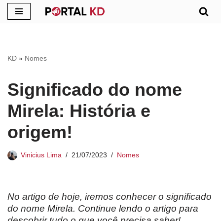
Pular
para
o
KD
»
Nomes
conteúdo
Significado do nome
Mirela: História e
origem!
Vinicius Lima
21/07/2023
Nomes
No artigo de hoje, iremos conhecer o significado
do nome Mirela. Continue lendo o artigo para
descobrir tudo o que você precisa saber!