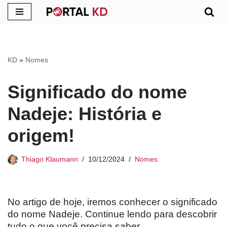
Pular
para
o
KD
»
Nomes
conteúdo
Significado do nome
Nadeje: História e
origem!
Thiago Klaumann
10/12/2024
Nomes
No artigo de hoje, iremos conhecer o significado
do nome Nadeje. Continue lendo para descobrir
tudo o que você precisa saber.