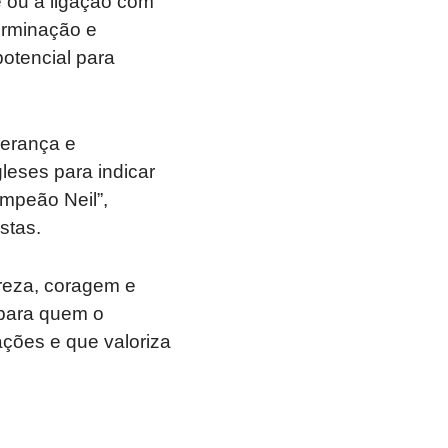
 ou a ligação com
rminação e
otencial para
herança e
leses para indicar
ampeão Neil”,
stas.
reza, coragem e
 para quem o
ções e que valoriza