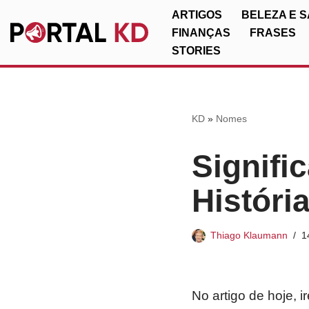
ARTIGOS
BELEZA E 
FINANÇAS
FRASES
Pular
STORIES
para
o
conteúdo
KD
»
Nomes
Signifi
Históri
Thiago Klaumann
1
No artigo de hoje, 