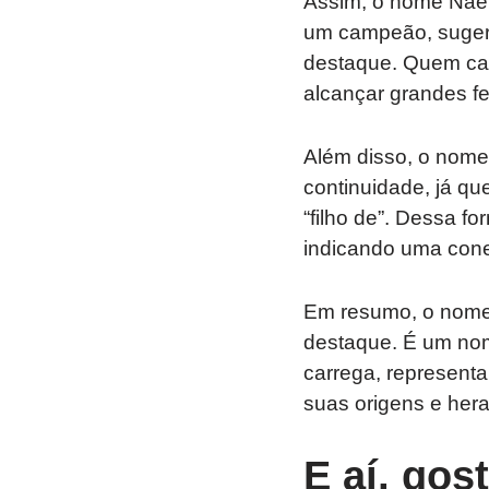
Assim, o nome Nael
um campeão, suger
destaque. Quem car
alcançar grandes fe
Além disso, o nome
continuidade, já qu
“filho de”. Dessa f
indicando uma cone
Em resumo, o nome
destaque. É um nom
carrega, represent
suas origens e hera
E aí, gos