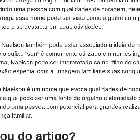
son carrega consigo a ideia de descendência nobre
indo uma pessoa com qualidades de coragem, dete
rega esse nome pode ser visto como alguém com p
itos e se destacar em suas atividades.
 Naelson também pode estar associado à ideia de 
e o sufixo “son” é comumente utilizado em nomes ing
orma, Naelson pode ser interpretado como “filho do c
xão especial com a linhagem familiar e suas conqui
 Naelson é um nome que evoca qualidades de nob
e que pode ser uma fonte de orgulho e identidade
ando uma pessoa com potencial para grandes realiza
nça familiar.
tou do artigo?