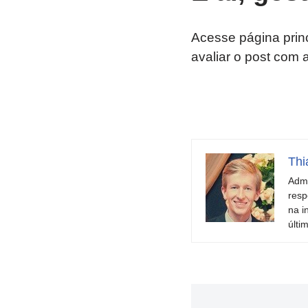
Acesse página prin
avaliar o post com 
Thi
Admi
resp
na i
últi