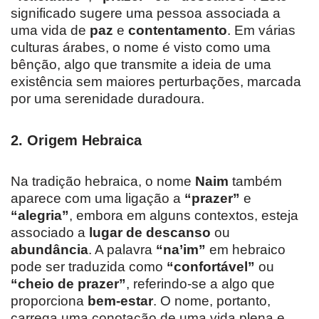
significado sugere uma pessoa associada a
uma vida de
paz
e
contentamento
. Em várias
culturas árabes, o nome é visto como uma
bênção, algo que transmite a ideia de uma
existência sem maiores perturbações, marcada
por uma serenidade duradoura.
2.
Origem Hebraica
Na tradição hebraica, o nome
Naim
também
aparece com uma ligação a
“prazer”
e
“alegria”
, embora em alguns contextos, esteja
associado a
lugar de descanso
ou
abundância
. A palavra
“na’im”
em hebraico
pode ser traduzida como
“confortável”
ou
“cheio de prazer”
, referindo-se a algo que
proporciona
bem-estar
. O nome, portanto,
carrega uma conotação de uma vida plena e