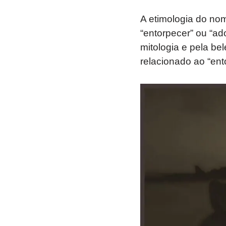
A etimologia do nom
“entorpecer” ou “ad
mitologia e pela be
relacionado ao “en