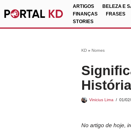
ARTIGOS
BELEZA E 
FINANÇAS
FRASES
Pular
STORIES
para
o
conteúdo
KD
»
Nomes
Signifi
Históri
Vinicius Lima
01/02
No artigo de hoje, 