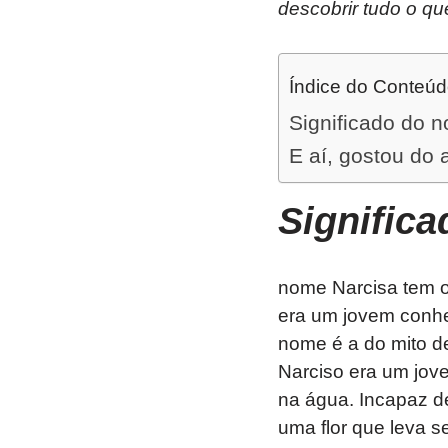
descobrir tudo o qu
Índice do Conteú
Significado do 
E aí, gostou do 
Signific
nome Narcisa tem or
era um jovem conhec
nome é a do mito d
Narciso era um jov
na água. Incapaz d
uma flor que leva s