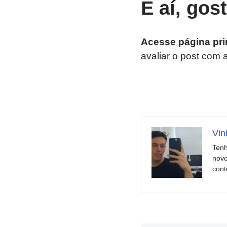
E aí, gos
Acesse página pri
avaliar o post com 
Vin
Tenh
novo
cont