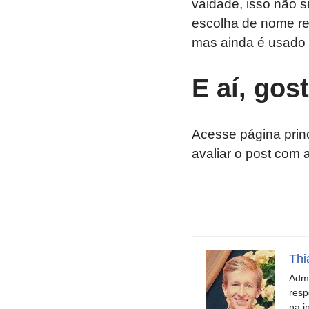
vaidade, isso não 
escolha de nome re
mas ainda é usado
E aí, gos
Acesse página prin
avaliar o post com 
Thi
Admi
resp
na i