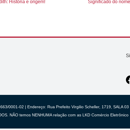
th: História e origem!
Significado do nome 
S
663/0001-02 | Endereço: Rua Prefeito Virgilio Scheller, 1719, SALA
 NÃO temos NENHUMA relação com as LKD Comércio Eletrônico S/