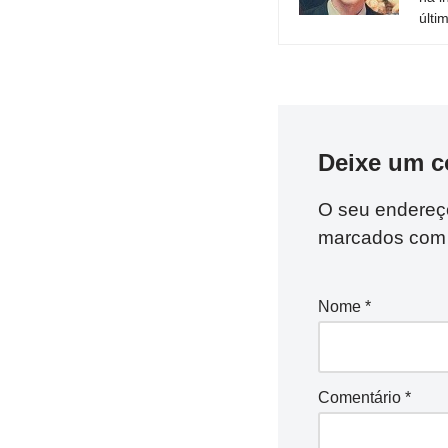
últi
Deixe um c
O seu endereço
marcados co
Nome
*
Comentário
*