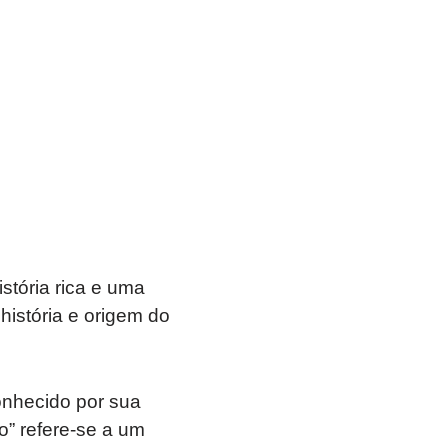
tória rica e uma
história e origem do
onhecido por sua
o” refere-se a um