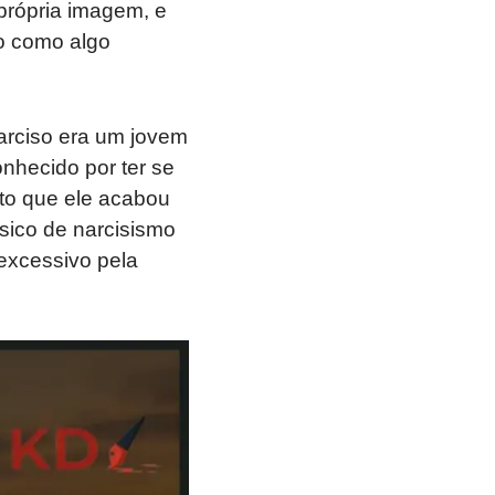
rópria imagem, e
do como algo
Narciso era um jovem
onhecido por ter se
nto que ele acabou
sico de narcisismo
excessivo pela