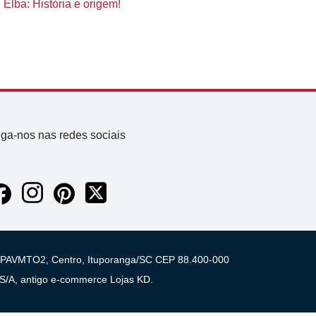
Elba: História e origem!
iga-nos nas redes sociais
 03 PAVMTO2, Centro, Ituporanga/SC CEP 88.400-000
A, antigo e-commerce Lojas KD.