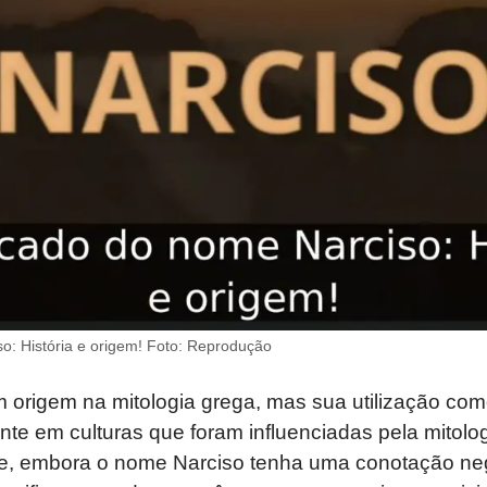
so: História e origem! Foto: Reprodução
 origem na mitologia grega, mas sua utilização c
nte em culturas que foram influenciadas pela mitolo
ue, embora o nome Narciso tenha uma conotação neg