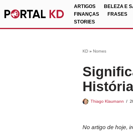
ARTIGOS
BELEZA E 
FINANÇAS
FRASES
Pular
STORIES
para
o
conteúdo
KD
»
Nomes
Signifi
Históri
Thiago Klaumann
2
No artigo de hoje, 