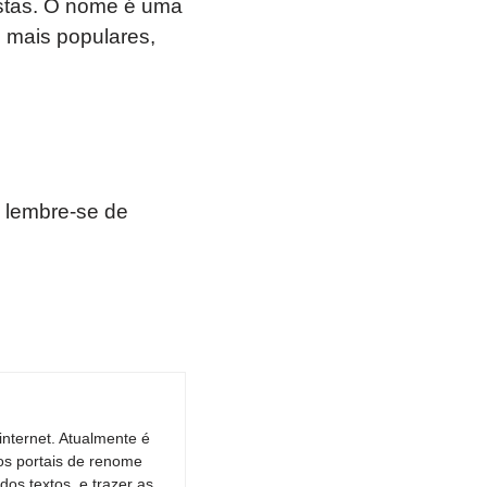
istas. O nome é uma
 mais populares,
 lembre-se de
nternet. Atualmente é
os portais de renome
dos textos, e trazer as