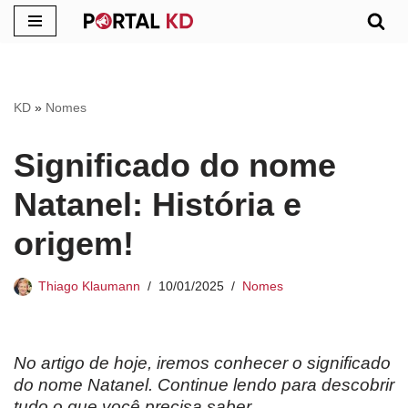
Pular
para
o
KD
»
Nomes
conteúdo
Significado do nome
Natanel: História e
origem!
Thiago Klaumann
10/01/2025
Nomes
No artigo de hoje, iremos conhecer o significado
do nome Natanel. Continue lendo para descobrir
tudo o que você precisa saber.