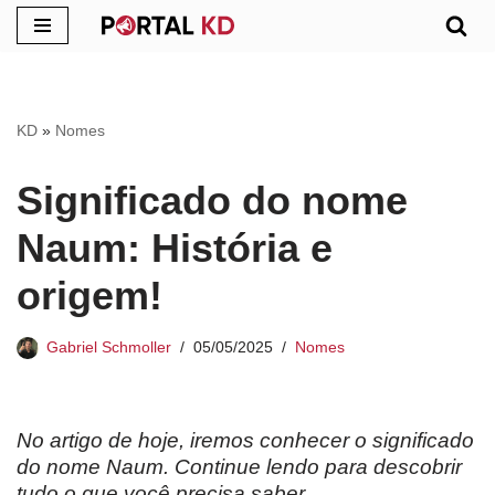
Pular
para
o
KD
»
Nomes
conteúdo
Significado do nome
Naum: História e
origem!
Gabriel Schmoller
05/05/2025
Nomes
No artigo de hoje, iremos conhecer o significado
do nome
Naum
. Continue lendo para descobrir
tudo o que você precisa saber.