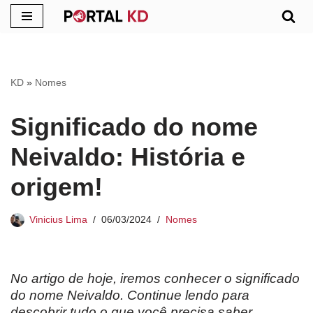
Pular
para
o
KD
»
Nomes
conteúdo
Significado do nome
Neivaldo: História e
origem!
Vinicius Lima
06/03/2024
Nomes
No artigo de hoje, iremos conhecer o significado
do nome Neivaldo. Continue lendo para
descobrir tudo o que você precisa saber.