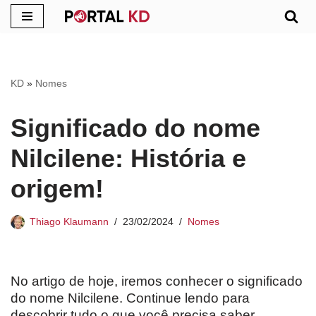
Pular
para
o
KD
»
Nomes
conteúdo
Significado do nome
Nilcilene: História e
origem!
Thiago Klaumann
23/02/2024
Nomes
No artigo de hoje, iremos conhecer o significado
do nome Nilcilene. Continue lendo para
descobrir tudo o que você precisa saber.