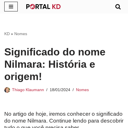
Pular
para
o
KD
»
Nomes
conteúdo
Significado do nome
Nilmara: História e
origem!
Thiago Klaumann
18/01/2024
Nomes
No artigo de hoje, iremos conhecer o significado
do nome Nilmara. Continue lendo para descobrir
tudo o que você precisa saber.