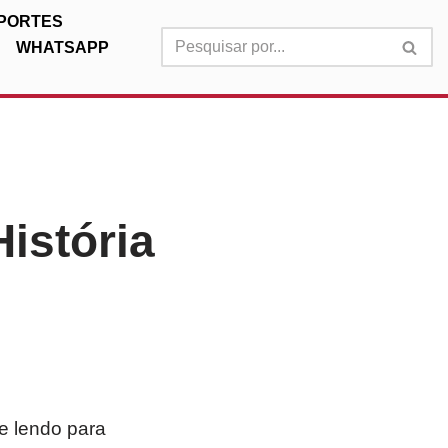
PORTES
WHATSAPP
istória
ue lendo para