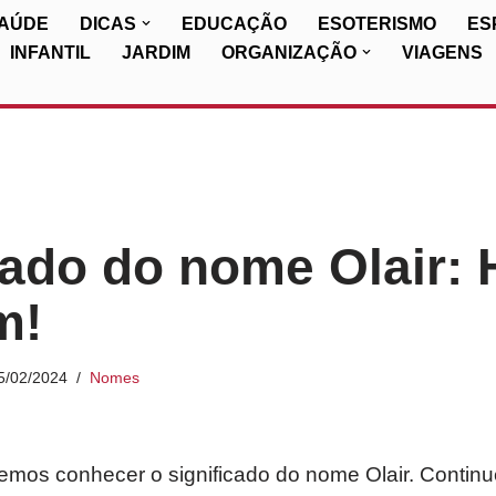
SAÚDE
DICAS
EDUCAÇÃO
ESOTERISMO
ES
INFANTIL
JARDIM
ORGANIZAÇÃO
VIAGENS
cado do nome Olair: H
m!
5/02/2024
Nomes
iremos conhecer o significado do nome Olair. Contin