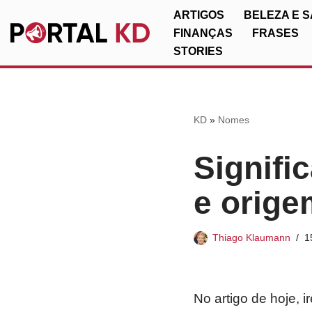
ARTIGOS
BELEZA E 
FINANÇAS
FRASES
Pular
STORIES
para
o
conteúdo
KD
»
Nomes
Signifi
e orige
Thiago Klaumann
1
No artigo de hoje, 