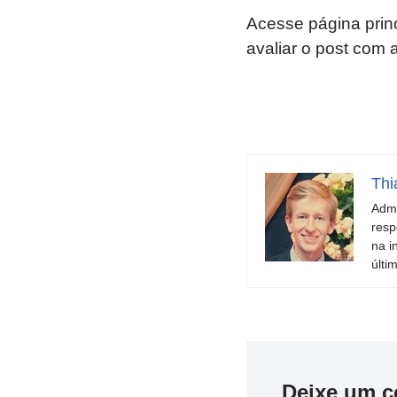
Acesse página prin
avaliar o post com 
Thi
Admi
resp
na i
últi
Deixe um c