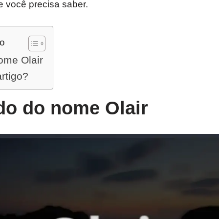
e você precisa saber.
do
ome Olair
artigo?
do do nome Olair