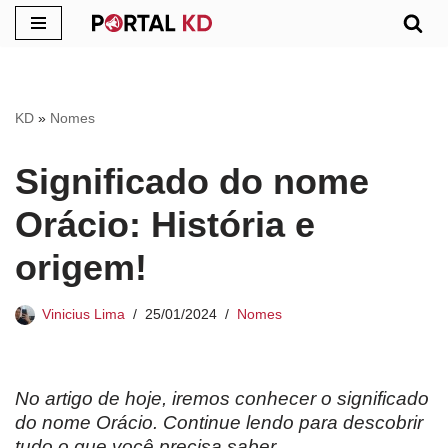
Pular
para
o
KD
»
Nomes
conteúdo
Significado do nome
Orácio: História e
origem!
Vinicius Lima
25/01/2024
Nomes
No artigo de hoje, iremos conhecer o significado
do nome Orácio. Continue lendo para descobrir
tudo o que você precisa saber.