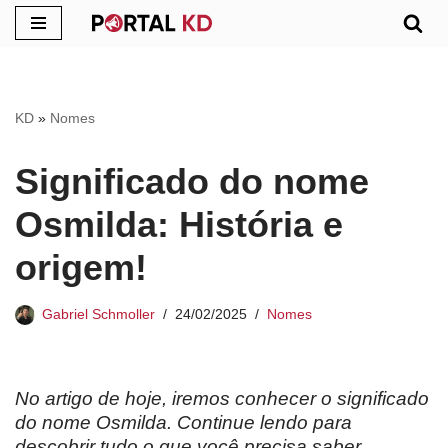
Pular
para
o
KD
»
Nomes
conteúdo
Significado do nome
Osmilda: História e
origem!
Gabriel Schmoller
24/02/2025
Nomes
No artigo de hoje, iremos conhecer o significado
do nome Osmilda. Continue lendo para
descobrir tudo o que você precisa saber.