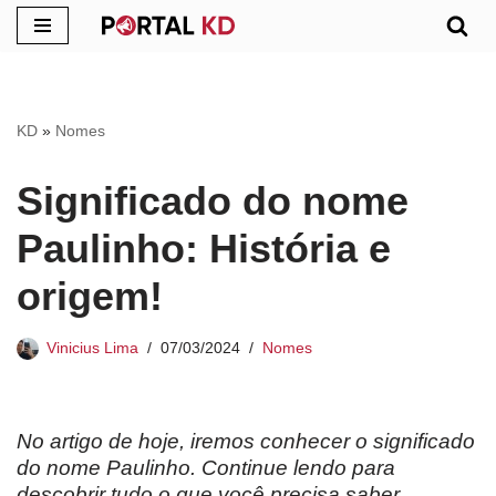
Pular
para
o
KD
»
Nomes
conteúdo
Significado do nome
Paulinho: História e
origem!
Vinicius Lima
07/03/2024
Nomes
No artigo de hoje, iremos conhecer o significado
do nome Paulinho. Continue lendo para
descobrir tudo o que você precisa saber.