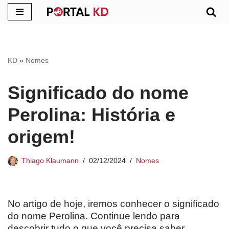
Pular
para
o
KD
»
Nomes
conteúdo
Significado do nome
Perolina: História e
origem!
Thiago Klaumann
02/12/2024
Nomes
No artigo de hoje, iremos conhecer o significado
do nome Perolina. Continue lendo para
descobrir tudo o que você precisa saber.