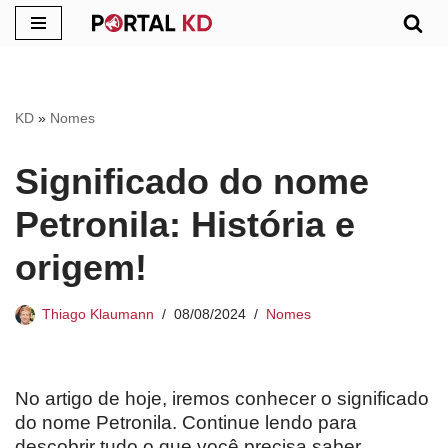
Pular
para
o
KD
»
Nomes
conteúdo
Significado do nome
Petronila: História e
origem!
Thiago Klaumann
08/08/2024
Nomes
No artigo de hoje, iremos conhecer o significado
do nome Petronila. Continue lendo para
descobrir tudo o que você precisa saber.