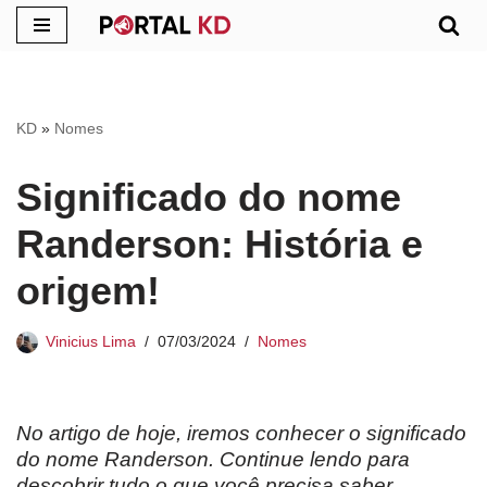
Pular
para
o
KD
»
Nomes
conteúdo
Significado do nome
Randerson: História e
origem!
Vinicius Lima
07/03/2024
Nomes
No artigo de hoje, iremos conhecer o significado
do nome Randerson. Continue lendo para
descobrir tudo o que você precisa saber.