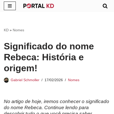
Pular
para
o
KD
»
Nomes
conteúdo
Significado do nome
Rebeca: História e
origem!
Gabriel Schmoller
17/02/2026
Nomes
No artigo de hoje, iremos conhecer o significado
do nome
Rebeca
. Continue lendo para
descobrir tudo o que você precisa saber.