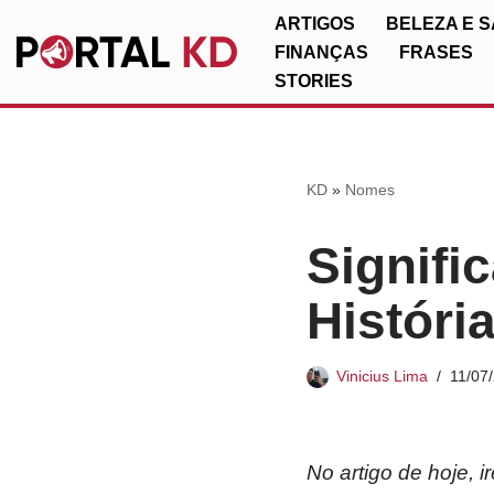
ARTIGOS
BELEZA E 
FINANÇAS
FRASES
Pular
STORIES
para
o
conteúdo
KD
»
Nomes
Signifi
Históri
Vinicius Lima
11/07
No artigo de hoje, 