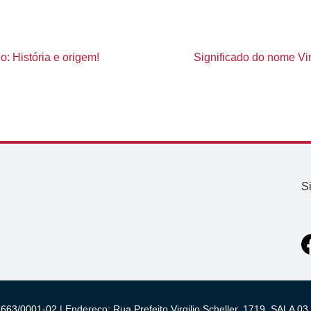
o: História e origem!
Significado do nome Vin
S
663/0001-02 | Endereço: Rua Prefeito Virgilio Scheller, 1719, SALA