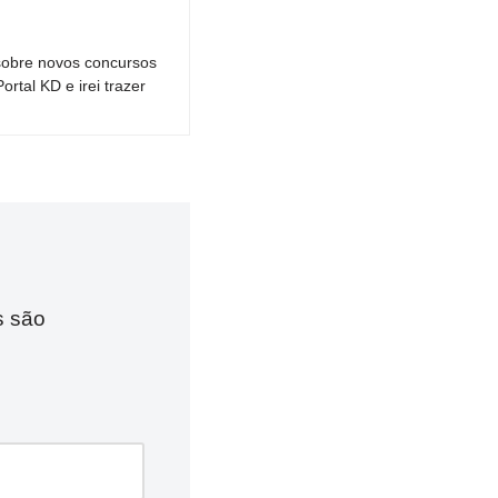
sobre novos concursos
tal KD e irei trazer
s são