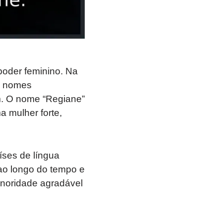
poder feminino. Na
m nomes
m. O nome “Regiane”
a mulher forte,
íses de língua
ao longo do tempo e
onoridade agradável