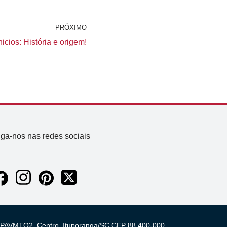
PRÓXIMO
icios: História e origem!
iga-nos nas redes sociais
 03 PAVMTO2, Centro, Ituporanga/SC CEP 88.400-000