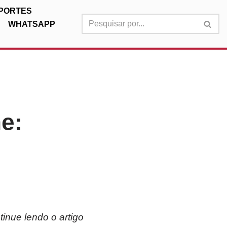
PORTES
WHATSAPP
e:
inue lendo o artigo