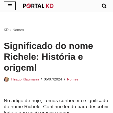
Pular
para
o
KD
»
Nomes
conteúdo
Significado do nome
Richele: História e
origem!
Thiago Klaumann
05/07/2024
Nomes
No artigo de hoje, iremos conhecer o significado
do nome Richele. Continue lendo para descobrir
tudo o que você precisa saber.