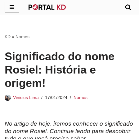
Pular
para
o
KD
»
Nomes
conteúdo
Significado do nome
Rosiel: História e
origem!
Vinicius Lima
17/01/2024
Nomes
No artigo de hoje, iremos conhecer o significado
do nome Rosiel. Continue lendo para descobrir
tudo o que você precisa saber.