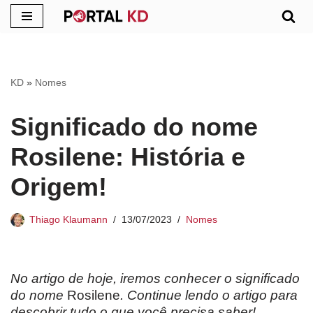
Pular
para
o
KD
»
Nomes
conteúdo
Significado do nome
Rosilene: História e
Origem!
Thiago Klaumann
13/07/2023
Nomes
No artigo de hoje, iremos conhecer o significado
do nome
Rosilene
. Continue lendo o artigo para
descobrir tudo o que você precisa saber!