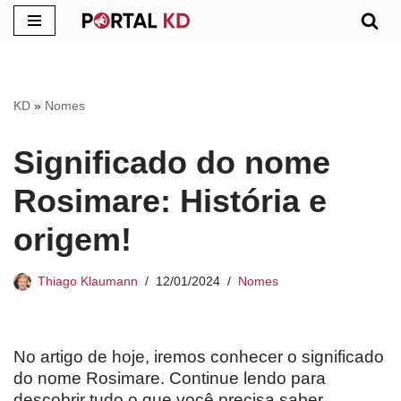
Pular
para
o
KD
»
Nomes
conteúdo
Significado do nome
Rosimare: História e
origem!
Thiago Klaumann
12/01/2024
Nomes
No artigo de hoje, iremos conhecer o significado
do nome Rosimare. Continue lendo para
descobrir tudo o que você precisa saber.