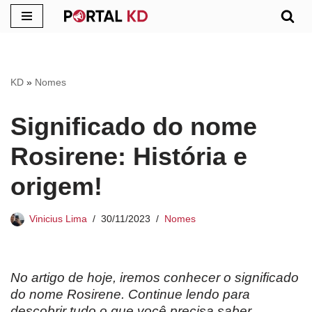
Pular
para
o
KD
»
Nomes
conteúdo
Significado do nome
Rosirene: História e
origem!
Vinicius Lima
30/11/2023
Nomes
No artigo de hoje, iremos conhecer o significado
do nome Rosirene. Continue lendo para
descobrir tudo o que você precisa saber.