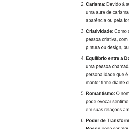
Carisma
: Devido à 
uma aura de carisma.
aparência ou pela fo
Criatividade
: Como
pessoa criativa, com
pintura ou design, b
Equilíbrio entre a D
uma pessoa chama
personalidade que é
manter firme diante d
Romantismo
: O no
pode evocar sentimen
em suas relações am
Poder de Transfor
Roson
pode ser algu