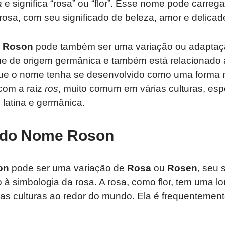
a
e significa “rosa” ou “flor”. Esse nome pode carrega
 rosa, com seu significado de beleza, amor e delicad
e
Roson
pode também ser uma variação ou adapta
 de origem germânica e também está relacionado a
 que o nome tenha se desenvolvido como uma forma
com a raiz
ros
, muito comum em várias culturas, es
latina e germânica.
o do Nome Roson
on
pode ser uma variação de
Rosa
ou
Rosen
, seu 
o à simbologia da rosa. A rosa, como flor, tem uma l
ias culturas ao redor do mundo. Ela é frequentemen