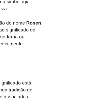
r a simbologia
eza.
ção do nome
Rosen
,
o significado de
 moderna ou
pecialmente
significado está
onga tradição de
te associada a