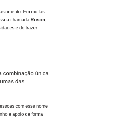
nascimento. Em muitas
 pessoa chamada
Roson
,
sidades e de trazer
a combinação única
lgumas das
 Pessoas com esse nome
inho e apoio de forma