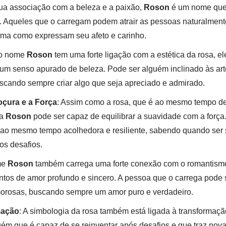
sua associação com a beleza e a paixão,
Roson
é um nome que 
 Aqueles que o carregam podem atrair as pessoas naturalmente
rma como expressam seu afeto e carinho.
 o nome
Roson
tem uma forte ligação com a estética da rosa, e
 um senso apurado de beleza. Pode ser alguém inclinado às ar
uscando sempre criar algo que seja apreciado e admirado.
oçura e a Força
: Assim como a rosa, que é ao mesmo tempo de
da
Roson
pode ser capaz de equilibrar a suavidade com a força
 ao mesmo tempo acolhedora e resiliente, sabendo quando ser
os desafios.
me
Roson
também carrega uma forte conexão com o romantism
tos de amor profundo e sincero. A pessoa que o carrega pode s
orosas, buscando sempre um amor puro e verdadeiro.
mação
: A simbologia da rosa também está ligada à transformaçã
ém que é capaz de se reinventar após desafios e que traz nova