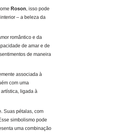
 nome
Roson
, isso pode
nterior – a beleza da
amor romântico e da
apacidade de amar e de
 sentimentos de maneira
temente associada à
lguém com uma
rtística, ligada à
e. Suas pétalas, com
 Esse simbolismo pode
presenta uma combinação