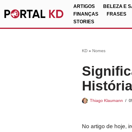
ARTIGOS
BELEZA E 
FINANÇAS
FRASES
Pular
STORIES
para
o
conteúdo
KD
»
Nomes
Signifi
Históri
Thiago Klaumann
0
No artigo de hoje, 