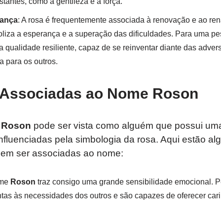
tantes, como a gentileza e a força.
rança
: A rosa é frequentemente associada à renovação e ao re
boliza a esperança e a superação das dificuldades. Para uma
 qualidade resiliente, capaz de se reinventar diante das adver
a para os outros.
 Associadas ao Nome Roson
a
Roson
pode ser vista como alguém que possui um
 influenciadas pela simbologia da rosa. Aqui estão a
dem ser associadas ao nome:
ome
Roson
traz consigo uma grande sensibilidade emocional.
tas às necessidades dos outros e são capazes de oferecer car