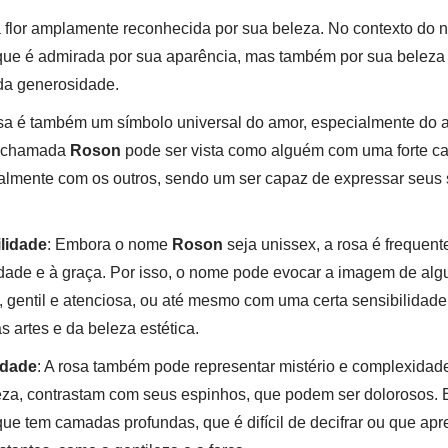
a flor amplamente reconhecida por sua beleza. No contexto do
ue é admirada por sua aparência, mas também por sua beleza i
da generosidade.
osa é também um símbolo universal do amor, especialmente do 
a chamada
Roson
pode ser vista como alguém com uma forte c
almente com os outros, sendo um ser capaz de expressar seus
lidade
: Embora o nome
Roson
seja unissex, a rosa é frequen
vidade e à graça. Por isso, o nome pode evocar a imagem de a
gentil e atenciosa, ou até mesmo com uma certa sensibilidade a
 artes e da beleza estética.
idade
: A rosa também pode representar mistério e complexidad
eza, contrastam com seus espinhos, que podem ser dolorosos.
ue tem camadas profundas, que é difícil de decifrar ou que a