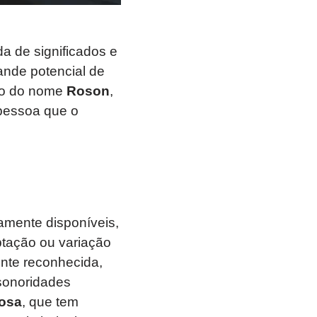
 de significados e
ande potencial de
ado do nome
Roson
,
 pessoa que o
lamente disponíveis,
ptação ou variação
nte reconhecida,
sonoridades
osa
, que tem