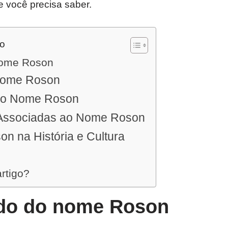
e você precisa saber.
do
nome Roson
Nome Roson
 do Nome Roson
Associadas ao Nome Roson
n na História e Cultura
artigo?
ado do nome Roson