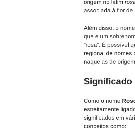
origem no latim
ros
associada à flor de
Além disso, o nom
que é um sobrenome
“rosa”. É possível
regional de nomes 
naquelas de origem 
Significad
Como o nome
Ros
estreitamente ligad
significados em vár
conceitos como: