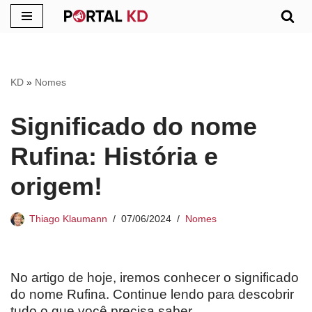
Pular
para
o
KD
»
Nomes
conteúdo
Significado do nome
Rufina: História e
origem!
Thiago Klaumann
07/06/2024
Nomes
No artigo de hoje, iremos conhecer o significado
do nome Rufina. Continue lendo para descobrir
tudo o que você precisa saber.