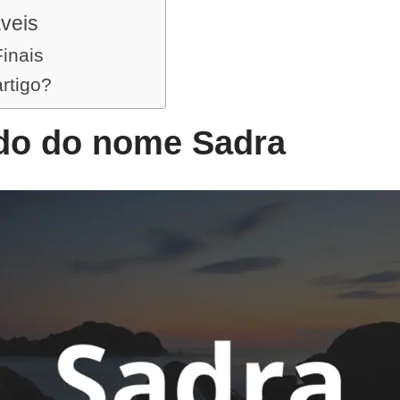
veis
inais
artigo?
ado do nome Sadra