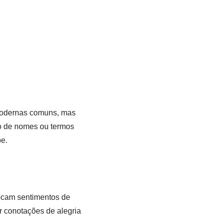
odernas comuns, mas
ão de nomes ou termos
be.
ocam sentimentos de
r conotações de alegria