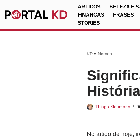
ARTIGOS
BELEZA E 
FINANÇAS
FRASES
Pular
STORIES
para
o
conteúdo
KD
»
Nomes
Signifi
Históri
Thiago Klaumann
0
No artigo de hoje, 