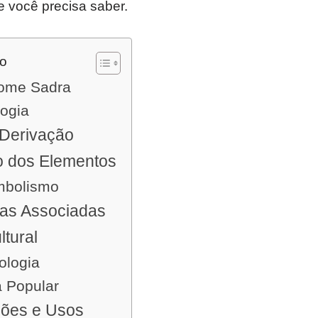
e você precisa saber.
do
nome Sadra
logia
Derivação
o dos Elementos
imbolismo
cas Associadas
ltural
ologia
a Popular
ões e Usos