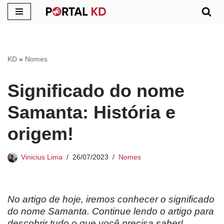
Pular
para
o
KD
»
Nomes
conteúdo
Significado do nome
Samanta: História e
origem!
Vinicius Lima
26/07/2023
Nomes
No artigo de hoje, iremos conhecer o significado
do nome Samanta. Continue lendo o artigo para
descobrir tudo o que você precisa saber!