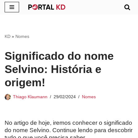
Pular
para
o
KD
»
Nomes
conteúdo
Significado do nome
Selvino: História e
origem!
Thiago Klaumann
29/02/2024
Nomes
No artigo de hoje, iremos conhecer o significado
do nome Selvino. Continue lendo para descobrir
tudo o que você precisa saber.