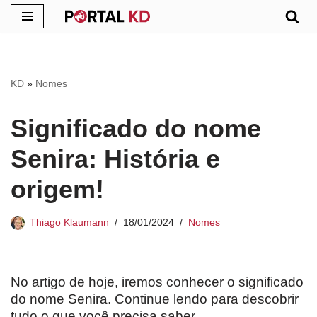
Pular
para
o
KD
»
Nomes
conteúdo
Significado do nome
Senira: História e
origem!
Thiago Klaumann
18/01/2024
Nomes
No artigo de hoje, iremos conhecer o significado
do nome Senira. Continue lendo para descobrir
tudo o que você precisa saber.