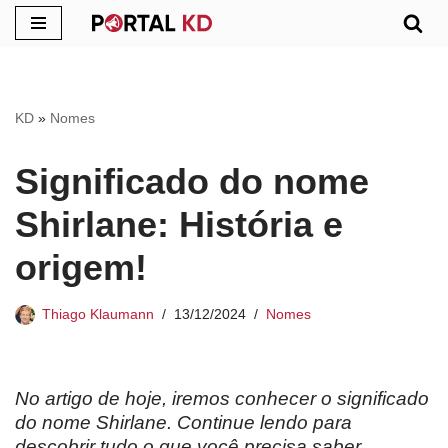
Pular
para
o
KD
»
Nomes
conteúdo
Significado do nome
Shirlane: História e
origem!
Thiago Klaumann
13/12/2024
Nomes
No artigo de hoje, iremos conhecer o significado
do nome Shirlane. Continue lendo para
descobrir tudo o que você precisa saber.