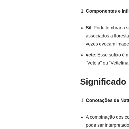
Componentes e Infl
Sil
: Pode lembrar a s
associados a floresta
vezes evocam imagen
vete
: Esse sufixo é
“Veteia” ou “Vetteli
Significado
Conotações de Natu
A combinação dos com
pode ser interpreta