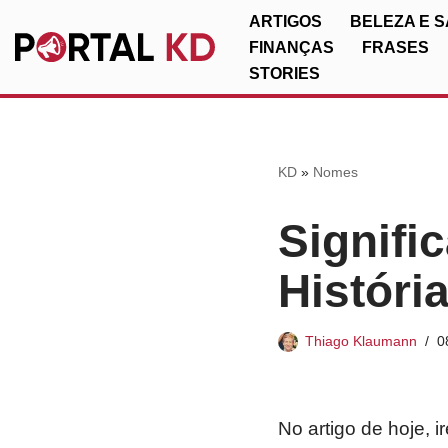
ARTIGOS
BELEZA E 
FINANÇAS
FRASES
Pular
STORIES
para
o
conteúdo
KD
»
Nomes
Signifi
Históri
Thiago Klaumann
0
No artigo de hoje, 