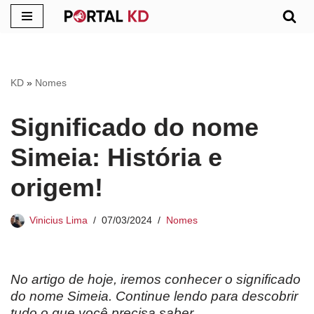
Pular
para
o
KD
»
Nomes
conteúdo
Significado do nome
Simeia: História e
origem!
Vinicius Lima
07/03/2024
Nomes
No artigo de hoje, iremos conhecer o significado
do nome Simeia. Continue lendo para descobrir
tudo o que você precisa saber.