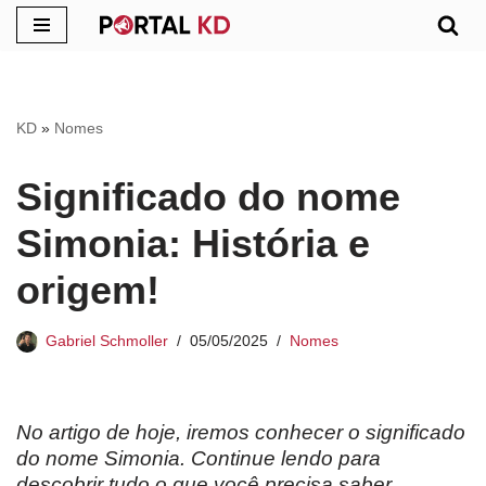
Pular
para
o
KD
»
Nomes
conteúdo
Significado do nome
Simonia: História e
origem!
Gabriel Schmoller
05/05/2025
Nomes
No artigo de hoje, iremos conhecer o significado
do nome
Simonia
. Continue lendo para
descobrir tudo o que você precisa saber.