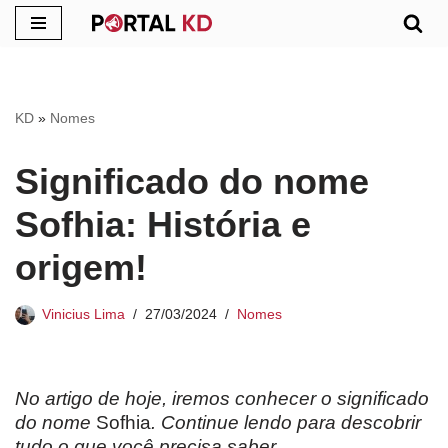
Pular
para
o
KD
»
Nomes
conteúdo
Significado do nome
Sofhia: História e
origem!
Vinicius Lima
27/03/2024
Nomes
No artigo de hoje, iremos conhecer o significado
do nome
Sofhia
. Continue lendo para descobrir
tudo o que você precisa saber.