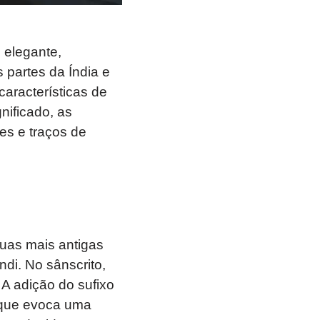
 elegante,
 partes da Índia e
aracterísticas de
nificado, as
es e traços de
guas mais antigas
di. No sânscrito,
. A adição do sufixo
 que evoca uma