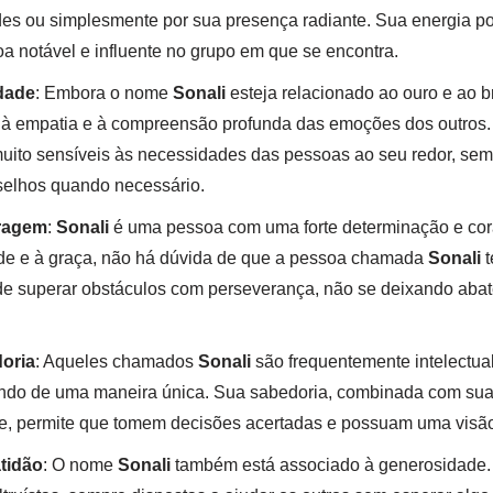
des ou simplesmente por sua presença radiante. Sua energia posi
 notável e influente no grupo em que se encontra.
dade
: Embora o nome
Sonali
esteja relacionado ao ouro e ao bri
à empatia e à compreensão profunda das emoções dos outros.
ito sensíveis às necessidades das pessoas ao seu redor, sem
selhos quando necessário.
ragem
:
Sonali
é uma pessoa com uma forte determinação e cor
de e à graça, não há dúvida de que a pessoa chamada
Sonali
t
z de superar obstáculos com perseverança, não se deixando abat
doria
: Aqueles chamados
Sonali
são frequentemente intelectua
ndo de uma maneira única. Sua sabedoria, combinada com su
, permite que tomem decisões acertadas e possuam uma visão 
tidão
: O nome
Sonali
também está associado à generosidade.