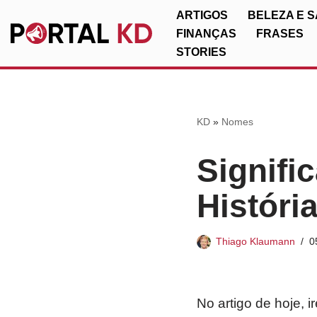
ARTIGOS
BELEZA E 
FINANÇAS
FRASES
Pular
STORIES
para
o
conteúdo
KD
»
Nomes
Signifi
Históri
Thiago Klaumann
0
No artigo de hoje, 