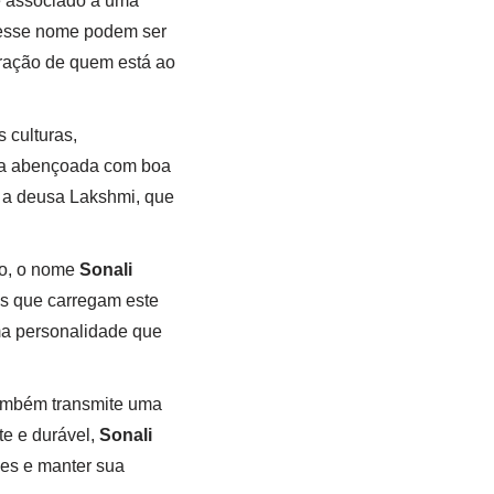
 associado a uma
m esse nome podem ser
iração de quem está ao
 culturas,
a abençoada com boa
m a deusa Lakshmi, que
so, o nome
Sonali
es que carregam este
ma personalidade que
ambém transmite uma
te e durável,
Sonali
des e manter sua