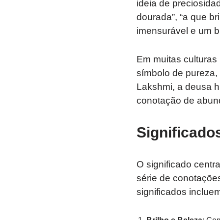
ideia de preciosid
dourada”, “a que br
imensurável e um br
Em muitas culturas
símbolo de pureza,
Lakshmi, a deusa h
conotação de abund
Significado
O significado cent
série de conotaçõe
significados incluem