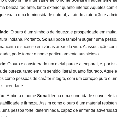
mo o ouro brilha intensamente, o nome
Sonali
é frequentemente
a beleza radiante, tanto exterior quanto interior. Aqueles co
ue exala uma luminosidade natural, atraindo a atenção e adm
dade
: O ouro é um símbolo de riqueza e prosperidade em muitas
tura indiana. Portanto,
Sonali
pode também sugerir uma pesso
financeira e sucesso em várias áreas da vida. A associação co
idade, pode tornar o nome particularmente auspicioso.
ade
: O ouro é considerado um metal puro e atemporal, e, por is
 de pureza, tanto em um sentido literal quanto figurado. Aquel
os como pessoas de caráter íntegro, com um coração puro e u
 sinceridade.
ão
: Embora o nome
Sonali
tenha uma sonoridade suave, ele t
tabilidade e firmeza. Assim como o ouro é um material resisten
 uma pessoa forte, determinada, capaz de enfrentar adversida