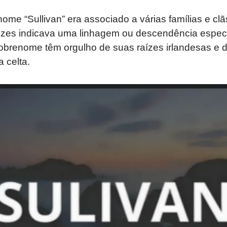
nome “Sullivan” era associado a várias famílias e cl
vezes indicava uma linhagem ou descendência especí
obrenome têm orgulho de suas raízes irlandesas e d
 celta.