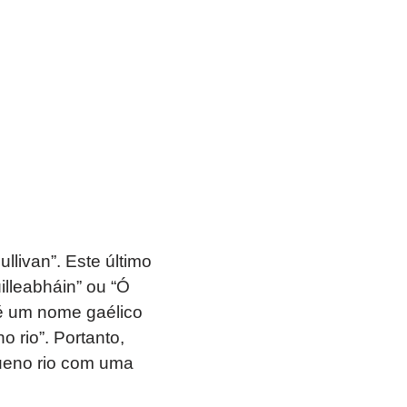
livan”. Este último
illeabháin” ou “Ó
 é um nome gaélico
o rio”. Portanto,
queno rio com uma