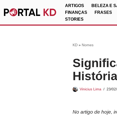
ARTIGOS
BELEZA E 
FINANÇAS
FRASES
Pular
STORIES
para
o
conteúdo
KD
»
Nomes
Signifi
Históri
Vinicius Lima
23/02
No artigo de hoje, 