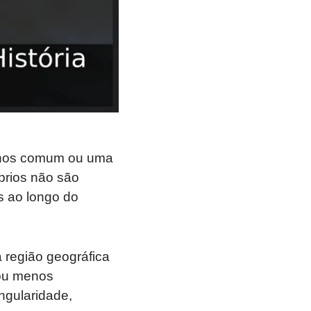
menos comum ou uma
prios não são
s ao longo do
 região geográfica
 ou menos
ngularidade,