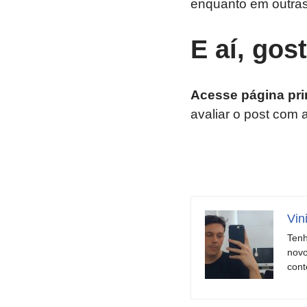
enquanto em outra
E aí, gos
Acesse página pri
avaliar o post com 
Vin
Tenh
novo
cont