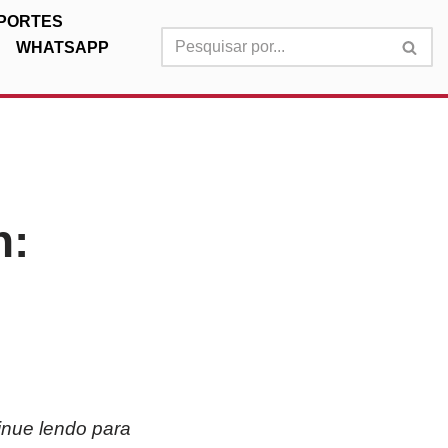
PORTES
WHATSAPP
n:
inue lendo para