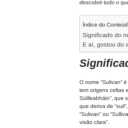
descobrir tudo o qu
Índice do Conteú
Significado do 
E aí, gostou do 
Signific
O nome “Sulivan” é
tem origens celtas 
Súilleabháin”, que 
que deriva de “suil”,
“Sulivan” ou “Sull
visão clara”.