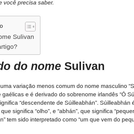
e você precisa saber.
do
nome Sulivan
artigo?
ado do nome
Sulivan
 uma variação menos comum do nome masculino “Sul
e gaélicas e é derivado do sobrenome irlandês “Ó Sú
significa “descendente de Súilleabhán”. Súilleabhán
 que significa “olho”, e “abhán”, que significa “pequen
ivan” tem sido interpretado como “um que vem do pe