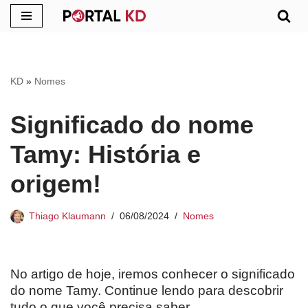
Pular
para
o
KD
»
Nomes
conteúdo
Significado do nome
Tamy: História e
origem!
Thiago Klaumann
06/08/2024
Nomes
No artigo de hoje, iremos conhecer o significado
do nome Tamy. Continue lendo para descobrir
tudo o que você precisa saber.