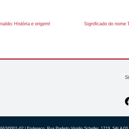
aldo: História e origem!
Significado do nome Ti
S
663/0001-02 | Endereço: Rua Prefeito Virgilio Scheller, 1719, SALA