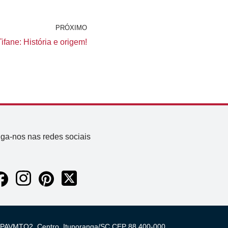
PRÓXIMO
fane: História e origem!
iga-nos nas redes sociais
 03 PAVMTO2, Centro, Ituporanga/SC CEP 88.400-000