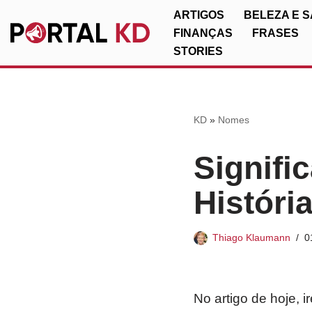
ARTIGOS
BELEZA E 
FINANÇAS
FRASES
Pular
STORIES
para
o
conteúdo
KD
»
Nomes
Signifi
Históri
Thiago Klaumann
0
No artigo de hoje, 