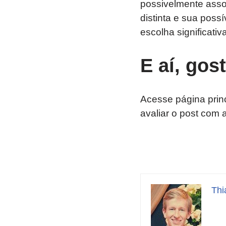
possivelmente assoc
distinta e sua poss
escolha significativ
E aí, gos
Acesse página prin
avaliar o post com 
Thi