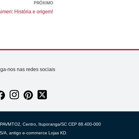
PRÓXIMO
meri: História e origem!
iga-nos nas redes sociais
 03 PAVMTO2, Centro, Ituporanga/SC CEP 88.400-000
A, antigo e-commerce Lojas KD.