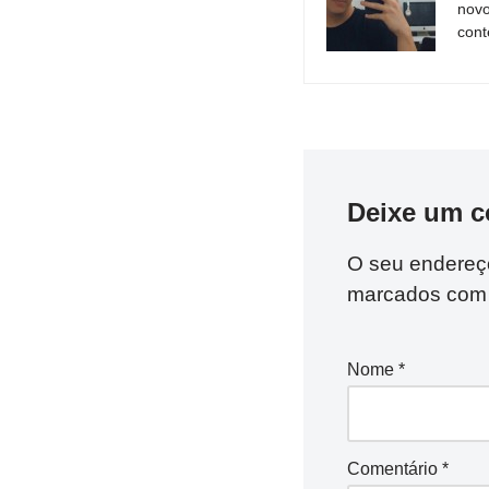
novo
cont
Deixe um c
O seu endereço
marcados co
Nome
*
Comentário
*