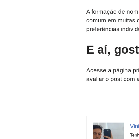
A formação de nome
comum em muitas cu
preferências indivi
E aí, gos
Acesse a página pr
avaliar o post com 
Vin
Tenh