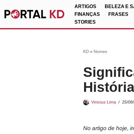
ARTIGOS
BELEZA E 
FINANÇAS
FRASES
Pular
STORIES
para
o
conteúdo
KD
»
Nomes
Signifi
Históri
Vinicius Lima
25/08
No artigo de hoje, 