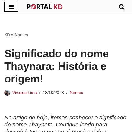
Pular
para
o
KD
»
Nomes
conteúdo
Significado do nome
Thaynara: História e
origem!
Vinicius Lima
18/10/2023
Nomes
No artigo de hoje, iremos conhecer o significado
do nome Thaynara. Continue lendo para
descobrir tudo o que você precisa saber.