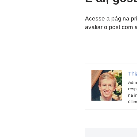
Acesse a página pr
avaliar o post com 
Thi
Admi
resp
na i
últi