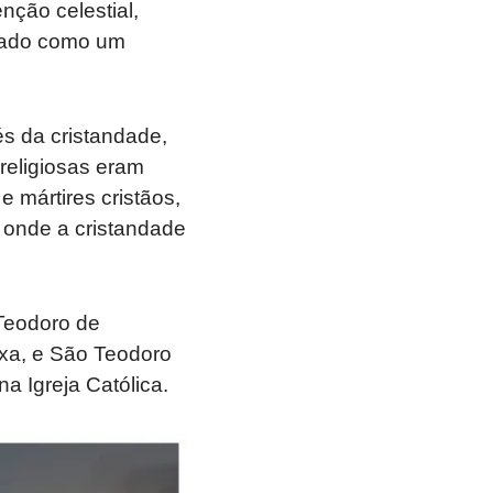
nção celestial,
usado como um
s da cristandade,
eligiosas eram
 mártires cristãos,
 onde a cristandade
 Teodoro de
oxa, e São Teodoro
a Igreja Católica.