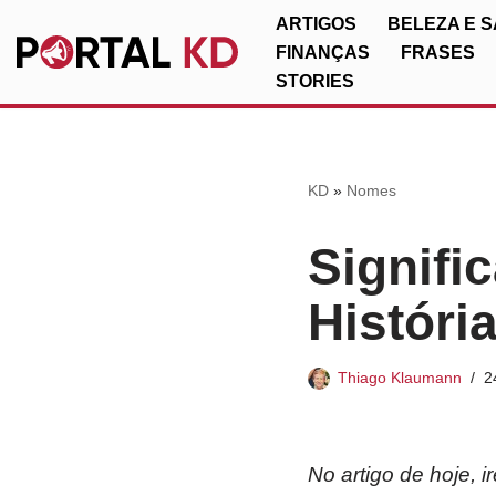
ARTIGOS
BELEZA E 
FINANÇAS
FRASES
Pular
STORIES
para
o
conteúdo
KD
»
Nomes
Signifi
Históri
Thiago Klaumann
2
No artigo de hoje, 