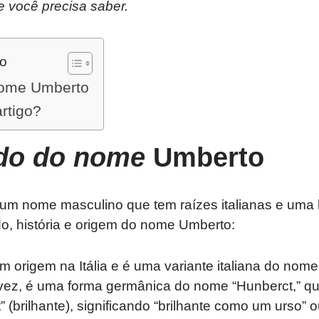
e você precisa saber.
do
nome Umberto
artigo?
ado do nome
Umberto
m nome masculino que tem raízes italianas e uma h
ado, história e origem do nome Umberto:
 origem na Itália e é uma variante italiana do nom
vez, é uma forma germânica do nome “Hunberct,” q
t” (brilhante), significando “brilhante como um urso” o