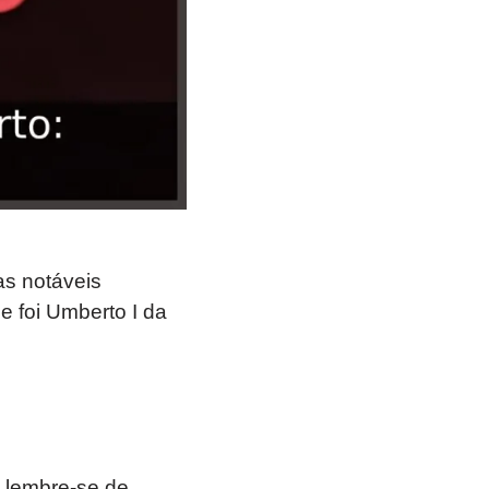
as notáveis
e foi Umberto I da
 lembre-se de