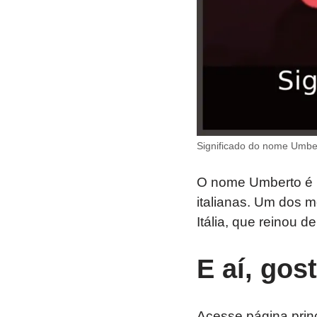
Significado do nome Umber
O nome Umberto é po
italianas. Um dos m
Itália, que reinou 
E aí, gos
Acesse página prin