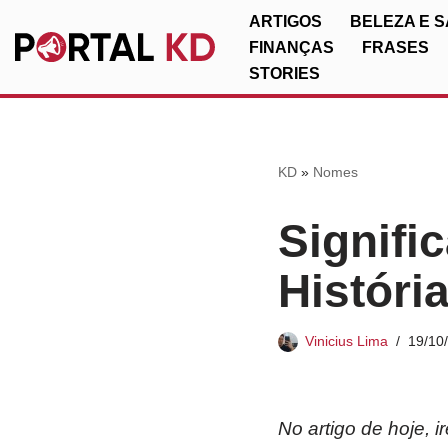
ARTIGOS
BELEZA E 
FINANÇAS
FRASES
Pular
STORIES
para
o
conteúdo
KD
»
Nomes
Signifi
Históri
Vinicius Lima
19/10
No artigo de hoje, 