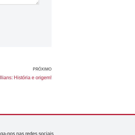
PRÓXIMO
lians: História e origem!
iga-nos nas redes sociais