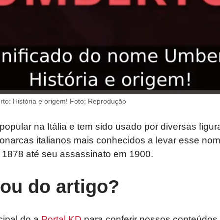
to: História e origem! Foto; Reprodução
pular na Itália e tem sido usado por diversas figur
onarcas italianos mais conhecidos a levar esse nom
de 1878 até seu assassinato em 1900.
tou do artigo?
cipal do a
Portal KD
para conferir nossos conteúdos,