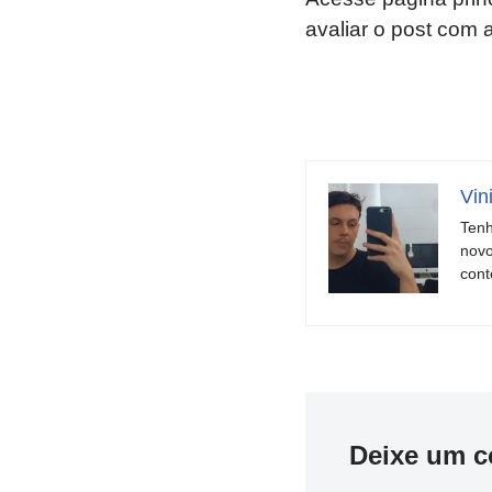
avaliar o post com 
Vin
Tenh
novo
cont
Deixe um c