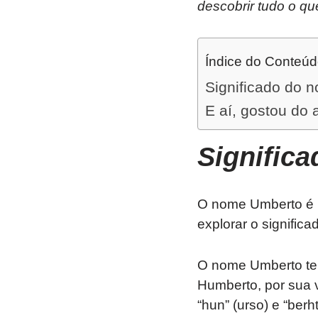
descobrir tudo o qu
Índice do Conteú
Significado do 
E aí, gostou do 
Signific
O nome Umberto é u
explorar o signific
O nome Umberto tem
Humberto, por sua 
“hun” (urso) e “berh