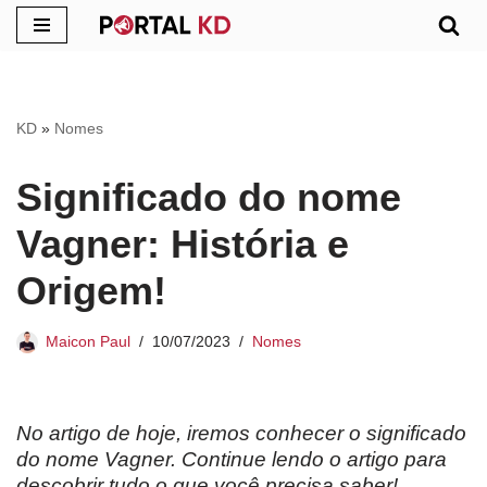
Pular
para
o
KD
»
Nomes
conteúdo
Significado do nome
Vagner: História e
Origem!
Maicon Paul
10/07/2023
Nomes
No artigo de hoje, iremos conhecer o significado
do nome Vagner
. Continue lendo o artigo para
descobrir tudo o que você precisa saber!