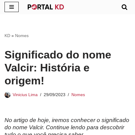
Pular
para
o
KD
»
Nomes
conteúdo
Significado do nome
Valcir: História e
origem!
Vinicius Lima
29/09/2023
Nomes
No artigo de hoje, iremos conhecer o significado
do nome Valcir. Continue lendo para descobrir
tudo o que você precisa saber.