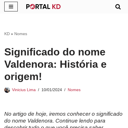
Pular
para
o
KD
»
Nomes
conteúdo
Significado do nome
Valdenora: História e
origem!
Vinicius Lima
10/01/2024
Nomes
No artigo de hoje, iremos conhecer o significado
do nome Valdenora. Continue lendo para
descobrir tudo o que você precisa saber.